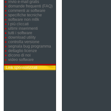
invio e-mail gratis
domande frequenti (FAQ)
commenti ai software
specifiche tecniche
software non m8k
i più cliccati
ultimi inserimenti
tutti i software
download utility
controlla versione
segnala bug programma
dettaglio licenze
dicono di noi
video software
Link sponsorizzati