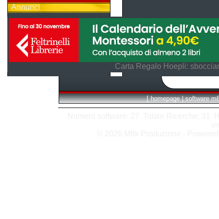
Annunci
Carta Regalo Hoepli: sboccian
[
homepage
|
software m
Numero software: 27 Totale Ricerche: 31 Hits
vi
© 2026 M8k Produzione - Powere