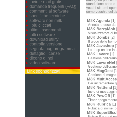
invio e-mail gratis
stand-alone per s.o.
domande frequenti (FAQ)
vecchi sistemi opera
commenti ai software
come vecchie cellula
specifiche tecniche
software non m8k
M8K Agenda
[1]
Annota le cose da fa
i più cliccati
M8K BarzyMob
[
ultimi inserimenti
Visualizzatore di bar
tutti i software
M8K Bombs
[2]
download utility
Il gioco delle bomb
controlla versione
M8K Javashop
[
segnala bug programma
Lo shop on-line in u
dettaglio licenze
M8K Lavore
[1]
dicono di noi
Gestione dell'orario
M8K LavoreNet
[
video software
Gestione dell'orario 
M8K MagGest
[1
Link sponsorizzati
Gestione di magazzin
M8K MultiAcces
Per incrementare gl
M8K NetSend
[1
Invio di messaggini 
M8K PowOff
[1]
Timer spegnimento /
M8K Rubrica
[1]
Rubrica di nome, c
M8K SuperE6su
Estrae 6 numeri pron