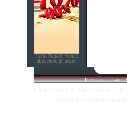
Carta Regalo Hoepli:
sbocciano gli sconti
[
homepage
|
software m
Numero software: 27 Totale Ricerche: 7 Hits In:
© 2026 M8k Produzione - Powere