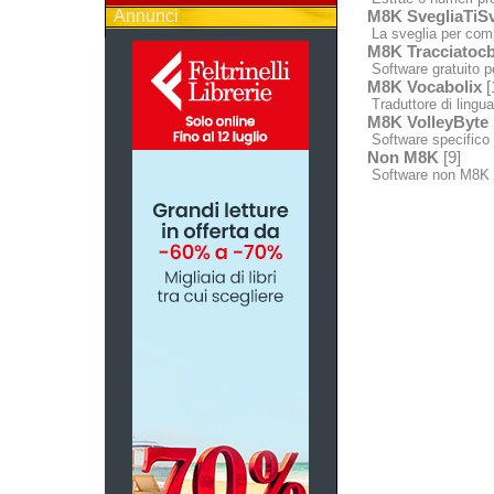
Annunci
M8K SvegliaTiSv
La sveglia per comp
M8K Tracciatocb
Software gratuito p
M8K Vocabolix
[
Traduttore di lingua 
M8K VolleyByte
Software specifico p
Non M8K
[9]
Software non M8K 