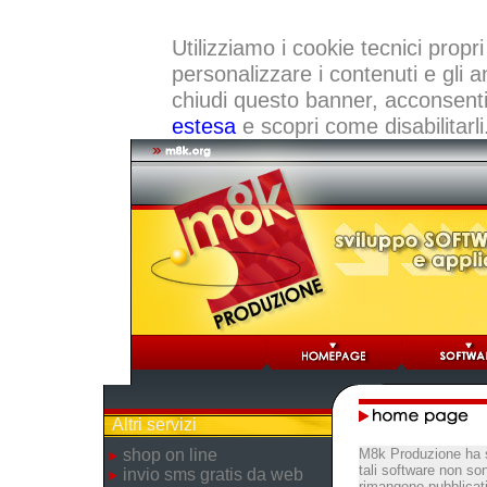
Utilizziamo i cookie tecnici propri
personalizzare i contenuti e gli a
chiudi questo banner, acconsenti a
estesa
e scopri come disabilitarli
Altri servizi
shop on line
M8k Produzione ha s
tali software non so
invio sms gratis da web
rimangono pubblicati