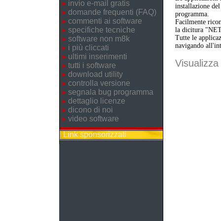
invio e-mail gratis
installazione de
domande frequenti (FAQ)
programma.
commenti ai software
Facilmente ricon
specifiche tecniche
la dicitura "NE
Tutte le applica
software non m8k
navigando all'in
i più cliccati
ultimi inserimenti
Visualizza 
tutti i software
download utility
controlla versione
segnala bug programma
dettaglio licenze
dicono di noi
video software
Link sponsorizzati