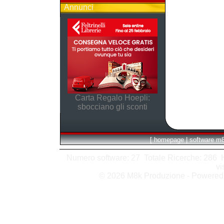
Annunci
Carta Regalo Hoepli:
sbocciano gli sconti
[
homepage
|
software m
Numero software: 27 Totale Ricerche: 286 Hit
vi
© 2026 M8k Produzione - Powere