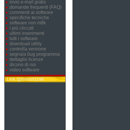
invio e-mail gratis
domande frequenti (FAQ)
commenti ai software
specifiche tecniche
software non m8k
i più cliccati
ultimi inserimenti
tutti i software
download utility
controlla versione
segnala bug programma
dettaglio licenze
dicono di noi
video software
Link sponsorizzati