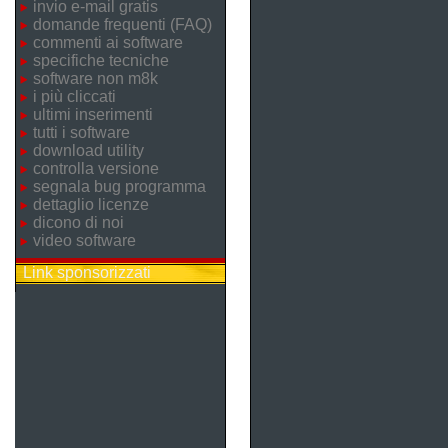
invio e-mail gratis
domande frequenti (FAQ)
commenti ai software
specifiche tecniche
software non m8k
i più cliccati
ultimi inserimenti
tutti i software
download utility
controlla versione
segnala bug programma
dettaglio licenze
dicono di noi
video software
Link sponsorizzati