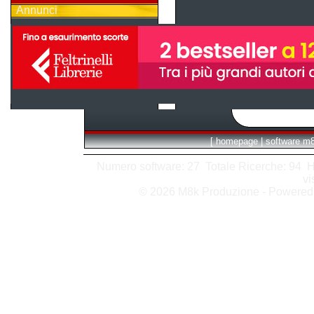
Annunci
[
homepage
|
software m
Numero software: 27 Totale Ricerche: 94 Hits
vi
© 2026 M8k Produzione - Powere