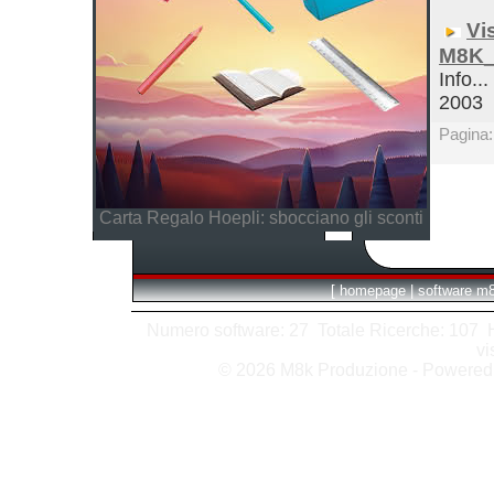
Vi
M8K_
Info...
2003
Pagina
Carta Regalo Hoepli: sbocciano gli sconti
[
homepage
|
software m
Numero software: 27 Totale Ricerche: 107 Hit
vi
© 2026 M8k Produzione - Powere