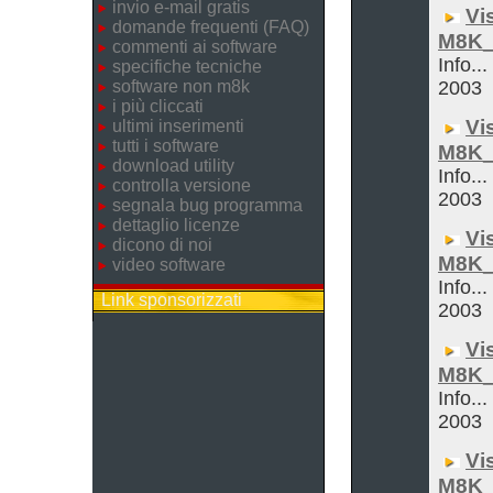
invio e-mail gratis
Vi
domande frequenti (FAQ)
M8K_
commenti ai software
Info...
specifiche tecniche
software non m8k
2003
i più cliccati
Vi
ultimi inserimenti
tutti i software
M8K_
download utility
Info...
controlla versione
2003
segnala bug programma
dettaglio licenze
Vi
dicono di noi
M8K_
video software
Info...
Link sponsorizzati
2003
Vi
M8K_
Info...
2003
Vi
M8K_