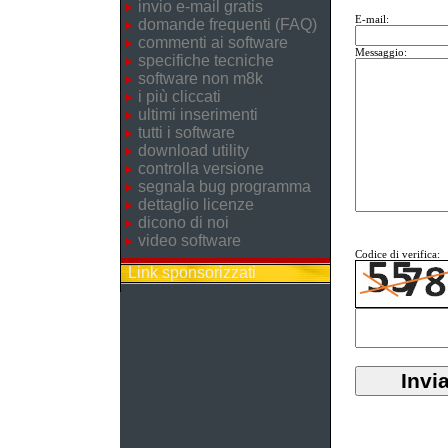
invio e-mail gratis
E-mail:
domande frequenti (FAQ)
commenti ai software
Messaggio:
specifiche tecniche
software non m8k
i più cliccati
ultimi inserimenti
tutti i software
download utility
controlla versione
segnala bug programma
dettaglio licenze
dicono di noi
video software
Codice di verifica:
Link sponsorizzati