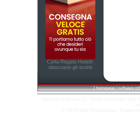
Carta Regalo Hoepli:
sbocciano gli sconti
[
homepage
|
software m
Numero software: 27 Totale Ricerche: 499 Hit
vi
© 2026 M8k Produzione - Powere