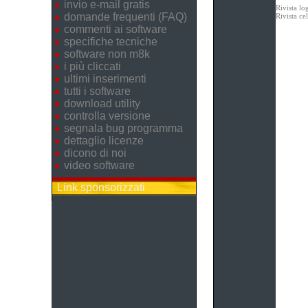
invio e-mail gratis
Rivista lo
domande frequenti (FAQ)
Rivista c
commenti ai software
specifiche tecniche
software non m8k
i più cliccati
ultimi inserimenti
tutti i software
download utility
controlla versione
segnala bug programma
dettaglio licenze
dicono di noi
video software
Link sponsorizzati