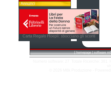
Annunci
Carta Regalo Hoepli: sbocciano gli sconti
[
homepage
|
software m
Numero software: 27 Totale Ricerche: 381 Hit
vi
© 2026 M8k Produzione - Powere