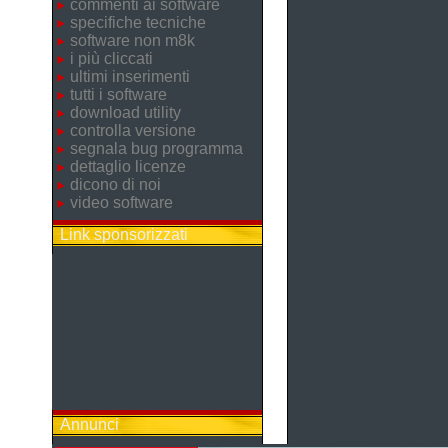
commenti ai software
specifiche tecniche
software non m8k
i più cliccati
ultimi inserimenti
tutti i software
download utility
controlla versione
segnala bug programma
dettaglio licenze
dicono di noi
video software
Link sponsorizzati
Annunci