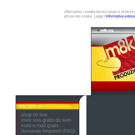
Utilizziamo i cookie tecnici propri e di terz
all'uso dei cookie. Leggi l'
informativa estes
Altri servizi
shop on line
invio sms gratis da web
invio e-mail gratis
domande frequenti (FAQ)