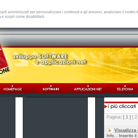
e parti anonimizzati per personalizzare i contenuti e gli annunci, analizzare il nostro
a
e scopri come disabilitarli.
Pagina:
[ 1 ]
[ 2
Visualizza
Info... Inserito i