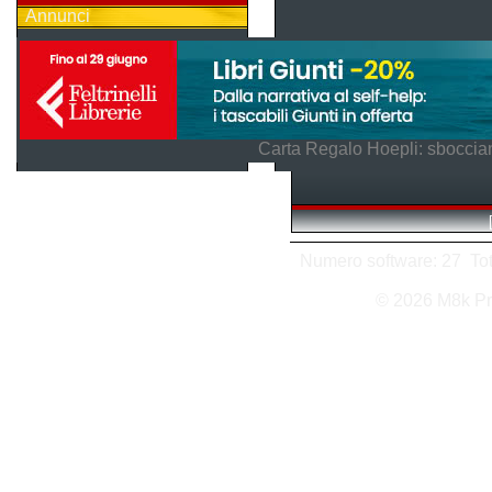
Annunci
Carta Regalo Hoepli: sboccian
Numero software: 27 Tota
© 2026 M8k Pr