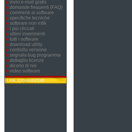
invio e-mail gratis
domande frequenti (FAQ)
commenti ai software
specifiche tecniche
software non m8k
i più cliccati
ultimi inserimenti
tutti i software
download utility
controlla versione
segnala bug programma
dettaglio licenze
dicono di noi
video software
Link sponsorizzati