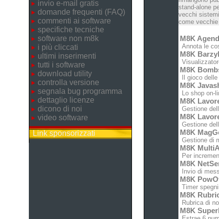
invio e-mail gratis
stand-alone pe
domande frequenti (FAQ)
vecchi sistemi
commenti ai software
come vecchie c
specifiche tecniche
software non m8k
M8K Agen
Annota le cose
i più cliccati
M8K Barz
ultimi inserimenti
Visualizzatore
tutti i software
M8K Bomb
download utility
Il gioco dell
controlla versione
M8K Javas
segnala bug programma
Lo shop on-lin
dettaglio licenze
M8K Lavor
dicono di noi
Gestione dell'
M8K Lavor
video software
Gestione dell'
M8K MagG
Link sponsorizzati
Gestione di m
M8K MultiA
Per increment
M8K NetSe
Invio di messa
M8K PowO
Timer spegnim
M8K Rubri
Rubrica di no
M8K Super
Estrae 6 nume