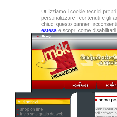
Utilizziamo i cookie tecnici propri
personalizzare i contenuti e gli a
chiudi questo banner, acconsenti a
estesa
e scopri come disabilitarli
Altri servizi
shop on line
M8k Produzion
tali software 
invio sms gratis da web
rimangono pubb