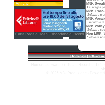
Annunci
M8K Svegli
La sveglia pe
M8K Tracci
Software grat
M8K Vocabo
Traduttore di 
M8K Volley
Software spec
Non M8K
[9
Carta Regalo Hoepli: sbocciano gli sconti
Software non
[
homepage
|
software m
Numero software: 27 Totale Ricerche: 134 Hit
vi
© 2026 M8k Produzione - Powere