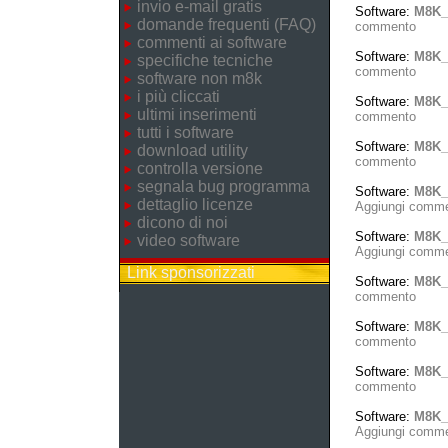
invio e-mail gratis
Software:
M8K_
domande frequenti (FAQ)
commento
commenti ai software
Software:
M8K_
specifiche tecniche
commento
software non m8k
i più cliccati
Software:
M8K_
ultimi inserimenti
commento
tutti i software
Software:
M8K_
download utility
commento
controlla versione
segnala bug programma
Software:
M8K_
dettaglio licenze
Aggiungi comm
dicono di noi
Software:
M8K_T
video software
Aggiungi comm
Link sponsorizzati
Software:
M8K_
commento
Software:
M8K_
commento
Software:
M8K_
commento
Software:
M8K_
Aggiungi comm