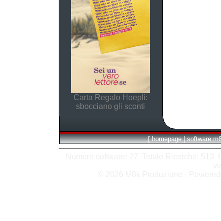
Carta Regalo Hoepli:
sbocciano gli sconti
[
homepage
|
software m
Numero software: 27 Totale Ricerche: 513 Hit
vi
© 2026 M8k Produzione - Powere