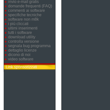
invio e-mail gratis
domande frequenti (FAQ)
commenti ai software
specifiche tecniche
software non m8k
i più cliccati
ultimi inserimenti
tutti i software
download utility
controlla versione
segnala bug programma
dettaglio licenze
dicono di noi
video software
Link sponsorizzati