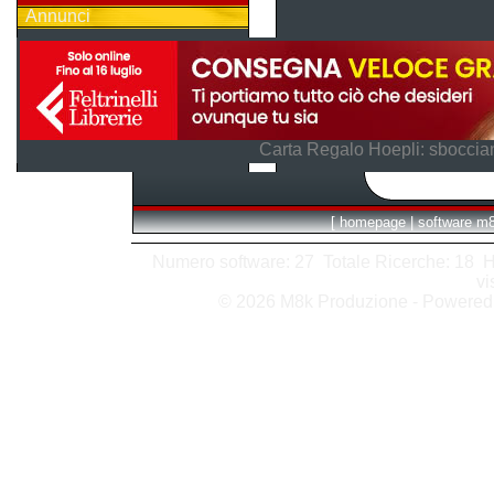
Annunci
Carta Regalo Hoepli: sboccian
[
homepage
|
software m
Numero software: 27 Totale Ricerche: 18 Hits
vi
© 2026 M8k Produzione - Powere