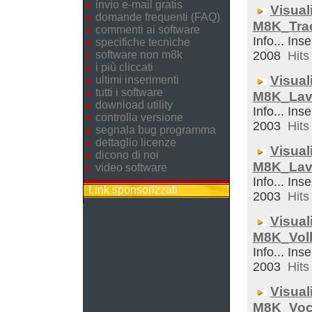
invio e-mail gratis
Visual
domande frequenti (FAQ)
M8K_Trac
commenti ai software
Info... Ins
specifiche tecniche
software non m8k
2008
Hits 
i più cliccati
Visual
ultimi inserimenti
tutti i software
M8K_Lav
download utility
Info... Inse
controlla versione
2003
Hits 
segnala bug programma
dettaglio licenze
Visual
dicono di noi
M8K_Lav
video software
Info... Ins
Link sponsorizzati
2003
Hits 
Visual
M8K_Voll
Info... Inse
2003
Hits 
Visual
M8K_Voc