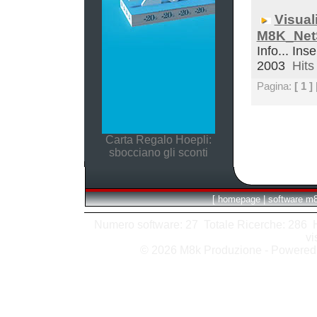
Visual
M8K_Net
Info... Inse
2003
Hits 
Pagina:
[ 1 ]
Carta Regalo Hoepli:
sbocciano gli sconti
[
homepage
|
software m
Numero software: 27 Totale Ricerche: 286 Hit
vi
© 2026 M8k Produzione - Powere