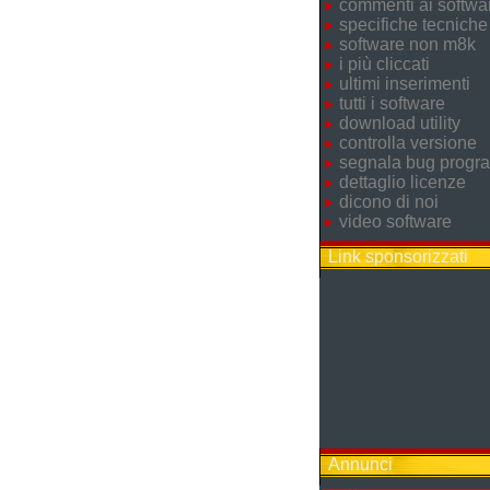
commenti ai softwa
specifiche tecniche
software non m8k
i più cliccati
ultimi inserimenti
tutti i software
download utility
controlla versione
segnala bug prog
dettaglio licenze
dicono di noi
video software
Link sponsorizzati
Annunci