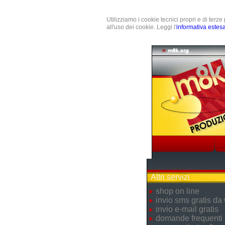
Utilizziamo i cookie tecnici propri e di terz
all'uso dei cookie. Leggi l'
informativa estes
Altri servizi
shop on line
invio sms gratis da
invio e-mail gratis
domande frequenti