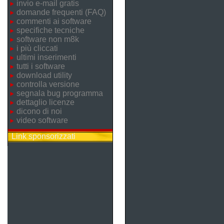
invio e-mail gratis
domande frequenti (FAQ)
commenti ai software
specifiche tecniche
software non m8k
i più cliccati
ultimi inserimenti
tutti i software
download utility
controlla versione
segnala bug programma
dettaglio licenze
dicono di noi
video software
Link sponsorizzati