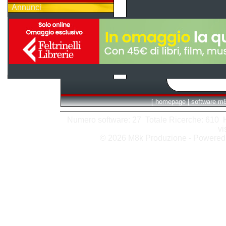
Annunci
[
homepage
|
software m
Numero software: 27 Totale Ricerche: 610 Hit
vi
© 2026 M8k Produzione - Powere