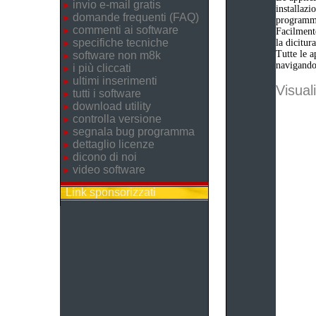
invio e-mail gratis
installazi
domande frequenti (FAQ)
programm
commenti ai software
Facilmente
specifiche tecniche
la dicitu
Tutte le a
software non m8k
navigando 
i più cliccati
ultimi inserimenti
Visuali
tutti i software
download utility
controlla versione
segnala bug programma
dettaglio licenze
dicono di noi
video software
Link sponsorizzati