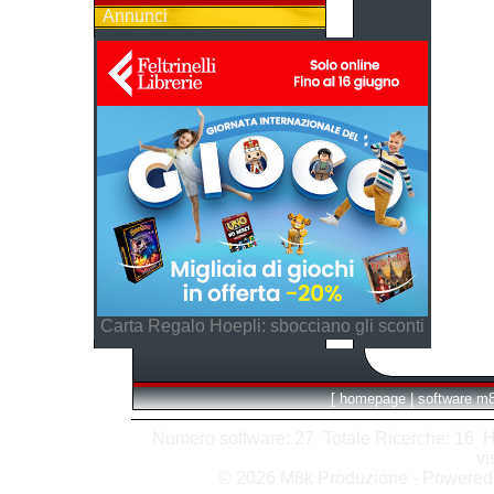
Annunci
Carta Regalo Hoepli: sbocciano gli sconti
[
homepage
|
software m
Numero software: 27 Totale Ricerche: 16 Hits
vi
© 2026 M8k Produzione - Powere