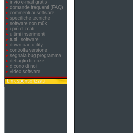
invio e-mail gratis
domande frequenti (FAQ)
commenti ai software
specifiche tecniche
software non m8k
i più cliccati
ultimi inserimenti
tutti i software
download utility
controlla versione
segnala bug programma
dettaglio licenze
dicono di noi
video software
Link sponsorizzati