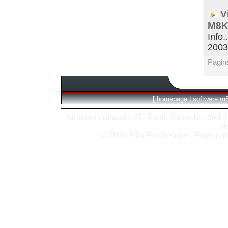
V
M8K
Info.
200
Pagin
[
homepage
|
software m
Numero software: 27 Totale Ricerche: 604 Hit
vi
© 2026 M8k Produzione - Powere