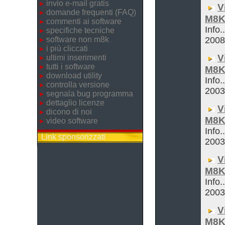
invio e-mail gratis
V
domande frequenti (FAQ)
M8K
commenti ai software
Info.
specifiche tecniche
software non m8k
200
i più cliccati
V
ultimi inserimenti
tutti i software
M8K
download utility
Info.
controlla versione
200
segnala bug programma
dettaglio licenze
V
dicono di noi
M8K
video software
Info.
Link sponsorizzati
200
V
M8K
Info.
200
V
M8K