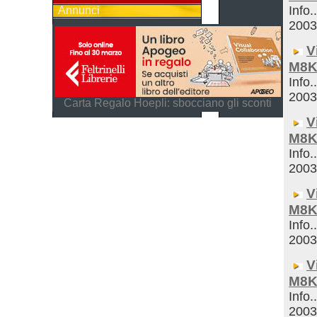
Info.
Annunci
200
V
M8K
Info.
200
Carta Regalo Hoepli: sbocciano gli sconti
V
M8K
Info.
200
V
M8K
Info.
200
V
M8K
Info.
200