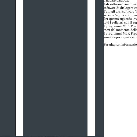
database paradox.
Tali software hanno incl
software di dialogare co
Tutti gli altri software 
sezione "applicazioni ne
Per quanto riguarda inv
tutti i cellulari con il s
I programmi M8K Produz
mesi dal momento della
I programmi M8K Produz
anno, dopo il quale è ri
Per ulteriori informazi