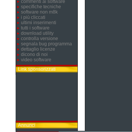
commenti ai software
specifiche tecniche
software non m8k
i più cliccati
ultimi inserimenti
tutti i software
download utility
controlla versione
segnala bug programma
dettaglio licenze
dicono di noi
video software
Link sponsorizzati
Annunci