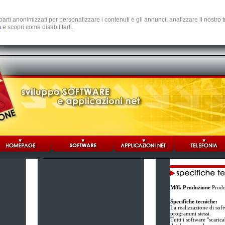
e parti anonimizzati per personalizzare i contenuti e gli annunci, analizzare il nostro
a
e scopri come disabilitarli.
M8k Produzione
Produz
Specifiche tecniche:
La realizzazione di sof
programmi stessi.
Tutti i software "scaric