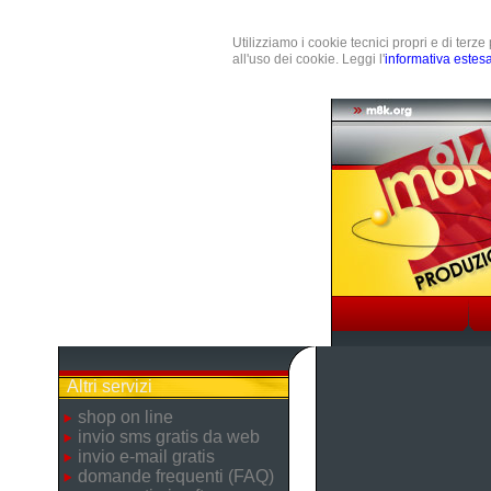
Utilizziamo i cookie tecnici propri e di terz
all'uso dei cookie. Leggi l'
informativa estes
Altri servizi
shop on line
invio sms gratis da web
invio e-mail gratis
domande frequenti (FAQ)