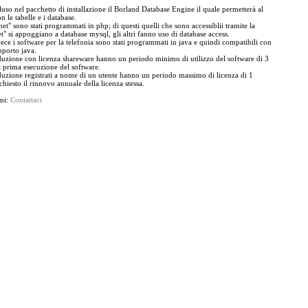
uso nel pacchetto di installazione il Borland Database Engine il quale permetterà al
n le tabelle e i database.
"net" sono stati programmati in php; di questi quelli che sono accessiblii tramite la
t" si appoggiano a database mysql, gli altri fanno uso di database access.
ece i software per la telefonia sono stati programmati in java e quindi compatibili con
upporto java.
ione con licenza shareware hanno un periodo minimo di utilizzo del software di 3
 prima esecuzione del software.
ione registrati a nome di un utente hanno un periodo massimo di licenza di 1
chiesto il rinnovo annuale della licenza stessa.
oni:
Contattaci