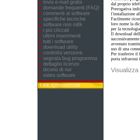
invio e-mail gratis
dal proprio telef
domande frequenti (FAQ)
Prerogativa indi
commenti ai software
l'installazione a
specifiche tecniche
Facilmente ricon
loro nome la dic
software non m8k
per la tecnologi
i più cliccati
Il download dell'
ultimi inserimenti
successivamente 
tutti i software
avvenuto tramite
download utility
uso di una conne
controlla versione
Per trasferire il
segnala bug programma
porta infrarossi 
dettaglio licenze
Visualizza 
dicono di noi
video software
Link sponsorizzati