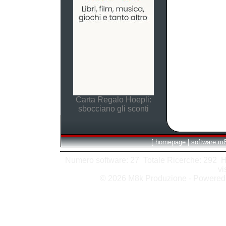
Carta Regalo Hoepli:
sbocciano gli sconti
[
homepage
|
software m
Numero software: 27 Totale Ricerche: 292 Hits
vi
© 2026 M8k Produzione - Powere