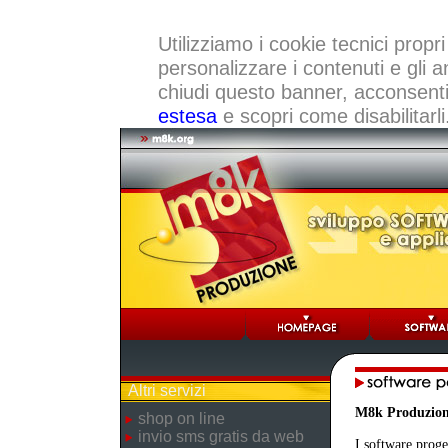
Utilizziamo i cookie tecnici propri
personalizzare i contenuti e gli a
chiudi questo banner, acconsenti a
estesa
e scopri come disabilitarli
Altri servizi
M8k Produzio
shop on line
invio sms gratis da web
I software proge