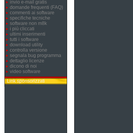
invio e-mail gratis
domande frequenti (FAQ)
commenti ai software
specifiche tecniche
software non m8k
i più cliccati
ultimi inserimenti
tutti i software
download utility
controlla versione
segnala bug programma
dettaglio licenze
dicono di noi
video software
Link sponsorizzati