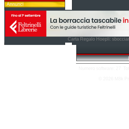
Annunci
Carta Regalo Hoepli: sboccian
Numero software: 27 Tota
© 2026 M8k Pr