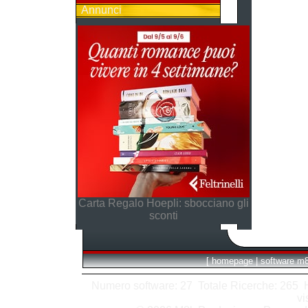
Annunci
Carta Regalo Hoepli: sbocciano gli
sconti
[
homepage
|
software m
Numero software: 27 Totale Ricerche: 265 Hit
vi