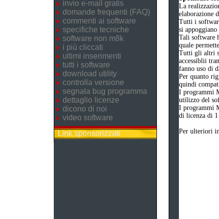
invio e-mail gratis
La realizzazio
domande frequenti (FAQ)
elaborazione d
commenti ai software
Tutti i softwa
specifiche tecniche
si appoggiano 
Tali software 
software non m8k
quale permetter
i più cliccati
Tutti gli altri
ultimi inserimenti
accessiblii tra
tutti i software
fanno uso di d
download utility
Per quanto rig
controlla versione
quindi compatib
segnala bug programma
I programmi M
dettaglio licenze
utilizzo del s
I programmi M
dicono di noi
di licenza di 1
video software
Per ulteriori 
Link sponsorizzati