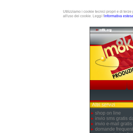
Utilizziamo i cookie tecnici propri e di terz
all'uso dei cookie. Leggi l'
informativa estes
Altri servizi
shop on line
invio sms gratis 
invio e-mail gratis
domande frequent