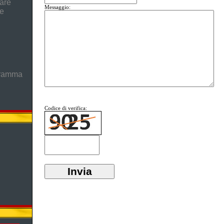
are
Messaggio:
he
gramma
Codice di verifica: