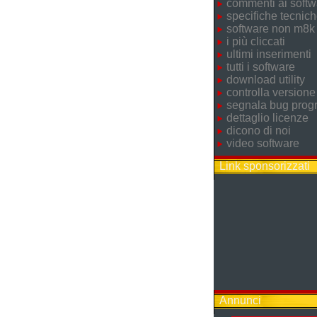
commenti ai softw
specifiche tecnic
software non m8k
i più cliccati
ultimi inserimenti
tutti i software
download utility
controlla versione
segnala bug pro
dettaglio licenze
dicono di noi
video software
Link sponsorizzati
Annunci