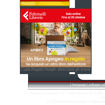
Annunci
Carta Regalo Hoepli: sbocciano gli sconti
[
homepage
|
software m
Numero software: 27 Totale Ricerche: 2365 Hit
vi
© 2026 M8k Produzione - Powere