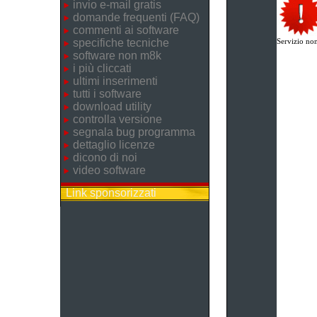
invio e-mail gratis
domande frequenti (FAQ)
commenti ai software
specifiche tecniche
Servizio non
software non m8k
i più cliccati
ultimi inserimenti
tutti i software
download utility
controlla versione
segnala bug programma
dettaglio licenze
dicono di noi
video software
Link sponsorizzati