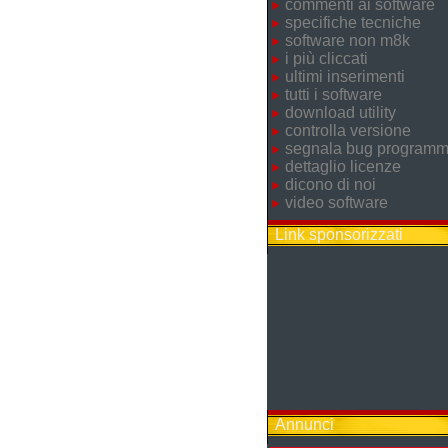
commenti ai software
specifiche tecniche
software non m8k
i più cliccati
ultimi inserimenti
tutti i software
download utility
controlla versione
segnala bug program
dettaglio licenze
dicono di noi
video software
Link sponsorizzati
Annunci