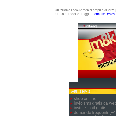
Utilizziamo i cookie tecnici propri e di terz
all'uso dei cookie. Leggi l'
informativa estes
Altri servizi
shop on line
invio sms gratis da we
invio e-mail gratis
domande frequenti (FA