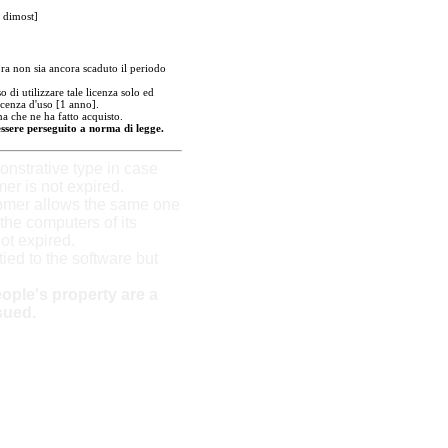
 dimost]
a non sia ancora scaduto il periodo
 di utilizzare tale licenza solo ed
icenza d'uso [1 anno].
a che ne ha fatto acquisto.
essere perseguito a norma di legge.
strative type in case
mer is not expired.
tomer allows the same one
the computers of its
not expired.
 tied to the software but
ople's property are a
sued.