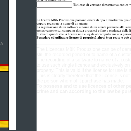
[Nel caso di versione dimostrativa codice =
Le licenze M8K Produzione possono essere di tipo dimostrativo qualor
oppure registrato a nome di un utente.
La registrazione di un software a nome di un utente permette allo stesso
esclusivamente sui computer di sua proprietà e fino a scadenza della l
E' chiaro quindi che la licenza non è legata al computer ma alla person
Possedere ed utilizzare licenze di proprietà altrui è un reato e può 
ma
The Licences M8K Produzione can be of demon
still the recorded period or to name of a custo
The recording of a software to name of a cus
to use such single licence and exclusively on 
property. This is valid if the license for use is 
This is clearly therefore that the licence is not
the person whom of it purchase has made.
To possess and to use licences of other pe
crime and can according to the law be pur