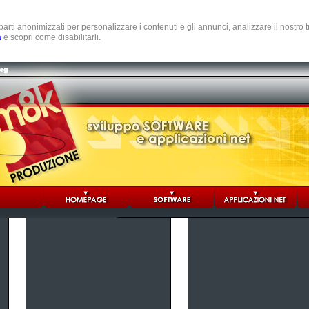
e parti anonimizzati per personalizzare i contenuti e gli annunci, analizzare il nostro
a
e scopri come disabilitarli.