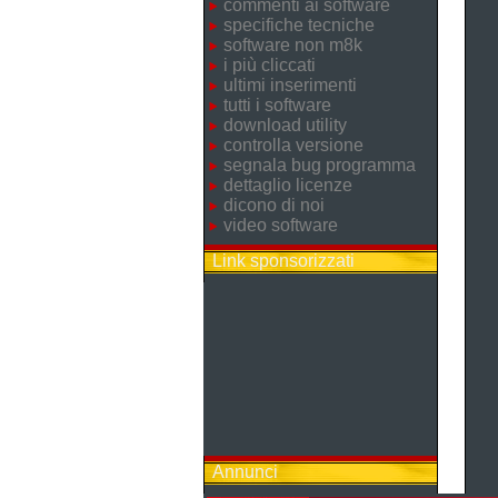
commenti ai software
specifiche tecniche
software non m8k
i più cliccati
ultimi inserimenti
tutti i software
download utility
controlla versione
segnala bug programma
dettaglio licenze
dicono di noi
video software
Link sponsorizzati
Annunci