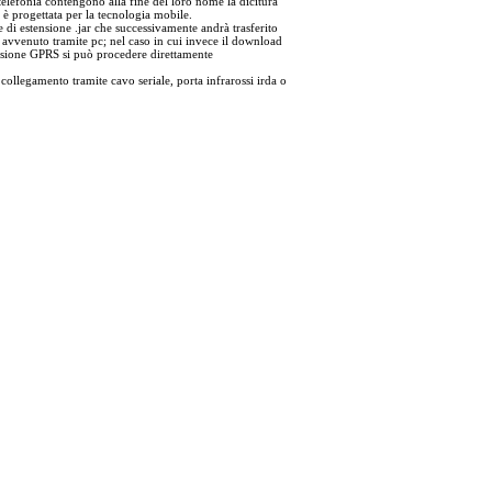
telefonia contengono alla fine del loro nome la dicitura
è progettata per la tecnologia mobile.
e di estensione .jar che successivamente andrà trasferito
 avvenuto tramite pc; nel caso in cui invece il download
essione GPRS si può procedere direttamente
n collegamento tramite cavo seriale, porta infrarossi irda o