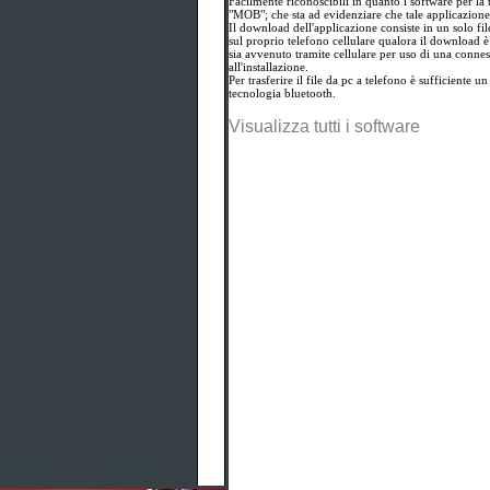
Facilmente riconoscibili in quanto i software per la 
"MOB"; che sta ad evidenziare che tale applicazione 
Il download dell'applicazione consiste in un solo fil
sul proprio telefono cellulare qualora il download è
sia avvenuto tramite cellulare per uso di una conn
all'installazione.
Per trasferire il file da pc a telefono è sufficiente u
tecnologia bluetooth.
Visualizza tutti i software