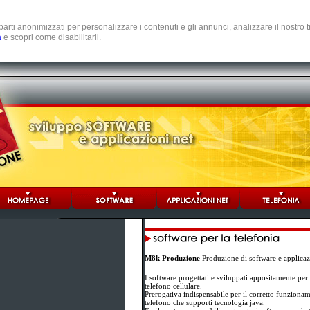
e parti anonimizzati per personalizzare i contenuti e gli annunci, analizzare il nostro
a
e scopri come disabilitarli.
M8k Produzione
Produzione di software e applicazi
I software progettati e sviluppati appositamente per 
telefono cellulare.
Prerogativa indispensabile per il corretto funzioname
telefono che supporti tecnologia java.