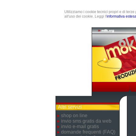
Utilizziamo i cookie tecnici propri e di terz
all'uso dei cookie. Leggi l'
informativa estes
Altri servizi
shop on line
invio sms gratis da web
invio e-mail gratis
domande frequenti (FAQ)