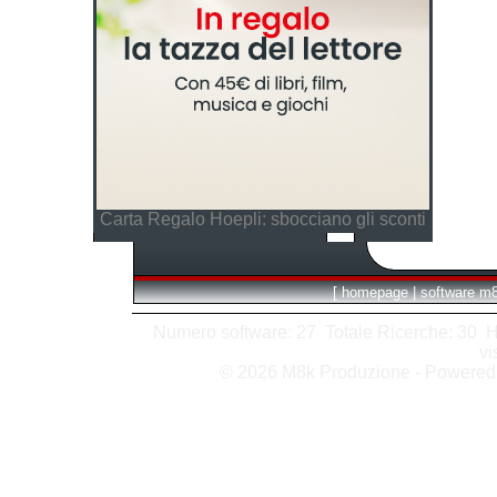
Carta Regalo Hoepli: sbocciano gli sconti
[
homepage
|
software m
Numero software: 27 Totale Ricerche: 30 Hits
vi
© 2026 M8k Produzione - Powere