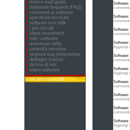
invio e-mail gratis
Software
domande frequenti (FAQ)
comment
commenti ai software
Software
specifiche tecniche
comment
software non m8k
i più cliccati
Software
ultimi inserimenti
comment
tutti i software
Software
download utility
Aggiungi
controlla versione
segnala bug programma
Software
dettaglio licenze
comment
dicono di noi
Software
video software
Aggiungi
Link sponsorizzati
Software
comment
Software
comment
Software
comment
Software
Aggiungi