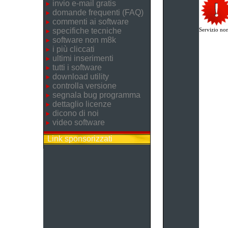
invio e-mail gratis
domande frequenti (FAQ)
commenti ai software
specifiche tecniche
Servizio non
software non m8k
i più cliccati
ultimi inserimenti
tutti i software
download utility
controlla versione
segnala bug programma
dettaglio licenze
dicono di noi
video software
Link sponsorizzati