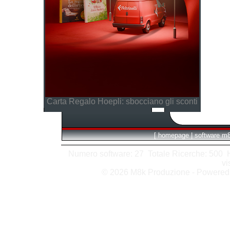
Carta Regalo Hoepli: sbocciano gli sconti
[
homepage
|
software m
Numero software: 27 Totale Ricerche: 500 Hit
vi
© 2026 M8k Produzione - Powere