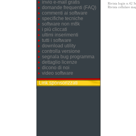
invio e-mail gratis
Rivista login n.42 
domande frequenti (FAQ)
Rivista cellulare m
commenti ai software
specifiche tecniche
software non m8k
i più cliccati
ultimi inserimenti
tutti i software
download utility
controlla versione
segnala bug programma
dettaglio licenze
dicono di noi
video software
Link sponsorizzati