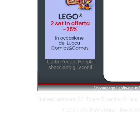
Carta Regalo Hoepli:
sbocciano gli sconti
[
homepage
|
software m
Numero software: 27 Totale Ricerche: 8 Hits In:
© 2026 M8k Produzione - Powere