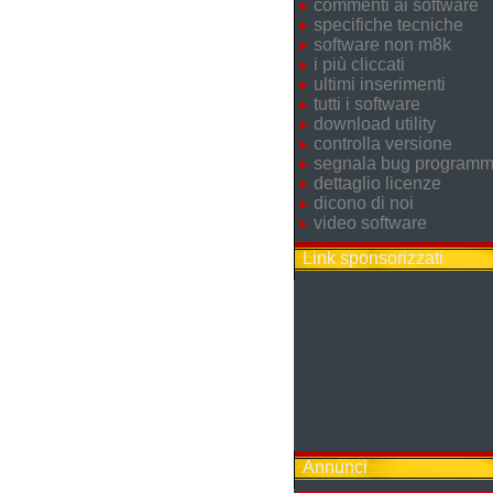
commenti ai software
specifiche tecniche
software non m8k
i più cliccati
ultimi inserimenti
tutti i software
download utility
controlla versione
segnala bug program
dettaglio licenze
dicono di noi
video software
Link sponsorizzati
Annunci