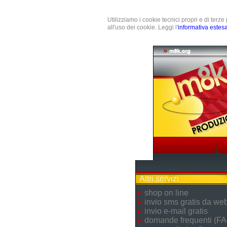
Utilizziamo i cookie tecnici propri e di terz
all'uso dei cookie. Leggi l'
informativa estes
Altri servizi
shop on line
invio sms gratis da we
invio e-mail gratis
domande frequenti (FA