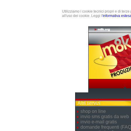
Utilizziamo i cookie tecnici propri e di terz
all'uso dei cookie. Leggi l'
informativa estes
Altri servizi
shop on line
invio sms gratis da web
invio e-mail gratis
domande frequenti (FAQ