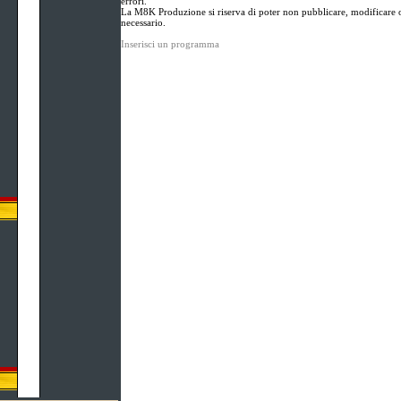
errori.
La M8K Produzione si riserva di poter non pubblicare, modificare o
necessario.
Inserisci un programma