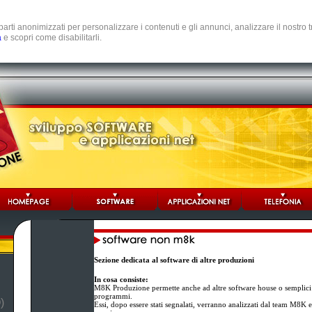
e parti anonimizzati per personalizzare i contenuti e gli annunci, analizzare il nostro
a
e scopri come disabilitarli.
Sezione dedicata al software di altre produzioni
In cosa consiste:
M8K Produzione permette anche ad altre software house o semplici 
programmi.
)
Essi, dopo essere stati segnalati, verranno analizzati dal team M8K e