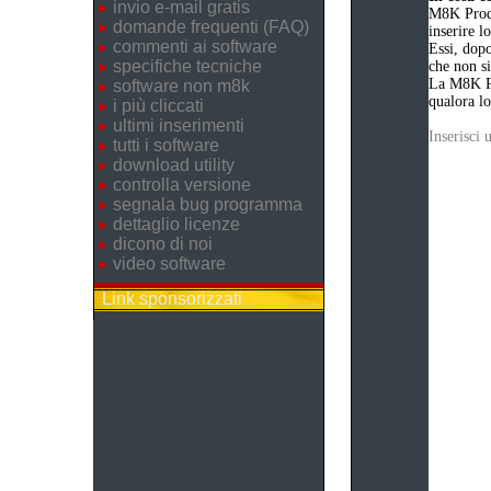
invio e-mail gratis
M8K Produ
domande frequenti (FAQ)
inserire 
commenti ai software
Essi, dopo
specifiche tecniche
che non si
La M8K Pr
software non m8k
qualora lo
i più cliccati
ultimi inserimenti
Inserisci
tutti i software
download utility
controlla versione
segnala bug programma
dettaglio licenze
dicono di noi
video software
Link sponsorizzati