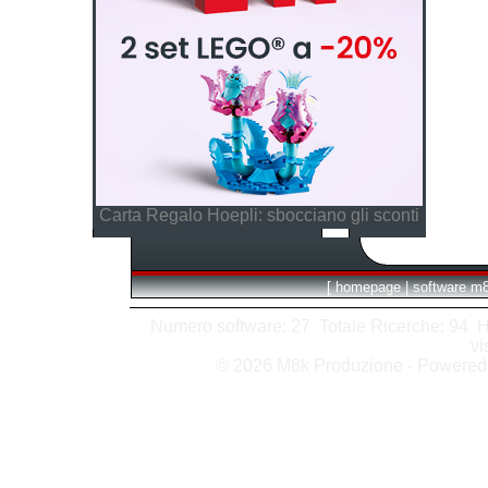
Carta Regalo Hoepli: sbocciano gli sconti
[
homepage
|
software m
Numero software: 27 Totale Ricerche: 94 Hits
vi
© 2026 M8k Produzione - Powere