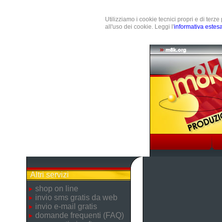
Utilizziamo i cookie tecnici propri e di terz
all'uso dei cookie. Leggi l'
informativa estes
Altri servizi
shop on line
invio sms gratis da web
invio e-mail gratis
domande frequenti (FAQ)