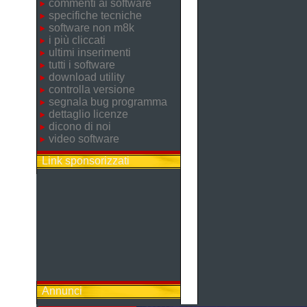
commenti ai software
specifiche tecniche
software non m8k
i più cliccati
ultimi inserimenti
tutti i software
download utility
controlla versione
segnala bug programma
dettaglio licenze
dicono di noi
video software
Link sponsorizzati
Annunci