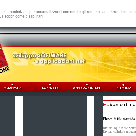
e parti anonimizzati per personalizzare i contenuti e gli annunci, analizzare il nostro
a
e scopri come disabilitarli.
Elenco di file tratti 
Rivista login n.42 Sett
Rivista cellulare maga