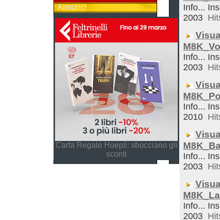
Info... In
Annunci
2003
Hit
Visua
M8K_Vo
Info... In
2003
Hit
Visua
M8K_Po
Info... In
2010
Hit
Visua
M8K_Ba
Carta Regalo Hoepli: sbocciano gli
sconti
Info... In
2003
Hit
Visua
M8K_La
Info... In
2003
Hit