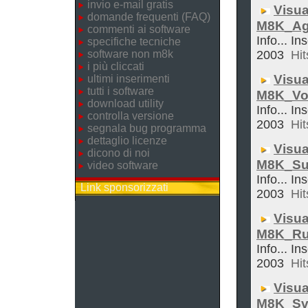
invio e-mail gratis
Visua
domande frequenti (FAQ)
M8K_Ag
commenti ai software
Info... In
specifiche tecniche
software non m8k
2003
Hit
i più cliccati
Visua
ultimi inserimenti
tutti i software
M8K_Vol
download utility
Info... In
controlla versione
2003
Hit
segnala bug programma
dettaglio licenze
Visua
dicono di noi
M8K_Su
video software
Info... In
Link sponsorizzati
2003
Hit
Visua
M8K_Ru
Info... In
2003
Hit
Visua
M8K_Sve