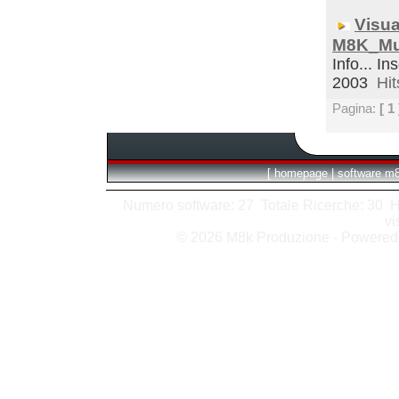
Visua
M8K_Mul
Info... In
2003
Hit
Pagina:
[ 1 
[
homepage
|
software m
Numero software: 27 Totale Ricerche: 30 Hits
vi
© 2026 M8k Produzione - Powere