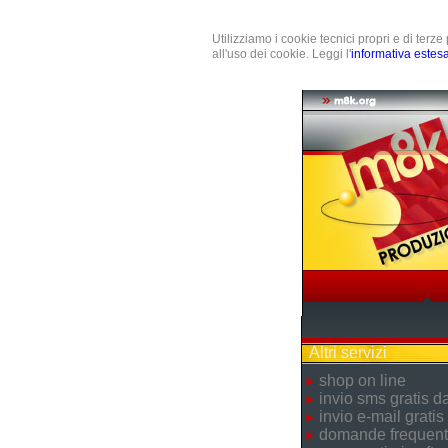
Utilizziamo i cookie tecnici propri e di terz
all'uso dei cookie. Leggi l'
informativa estes
Altri servizi
shop on line
invio sms gratis 
invio e-mail gratis
domande frequent