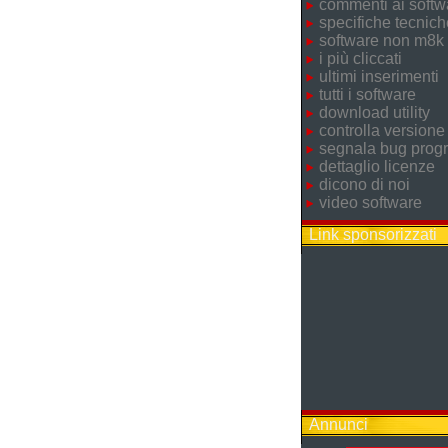
commenti ai softw
specifiche tecnich
software non m8k
i più cliccati
ultimi inserimenti
tutti i software
download utility
controlla versione
segnala bug pro
dettaglio licenze
dicono di noi
video software
Link sponsorizzati
Annunci