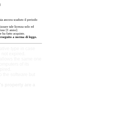
]
ia ancora scaduto il periodo
izzare tale licenza solo ed
'uso [1 anno].
e ha fatto acquisto.
perseguito a norma di legge.
tive type in case
 not expired.
 allows the same one
omputers of its
xpired.
to the software but
s property are a