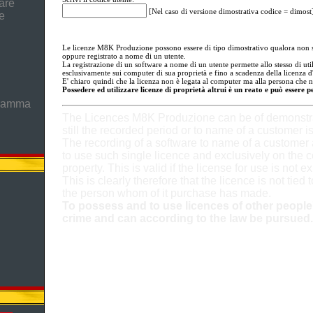
are
[Nel caso di versione dimostrativa codice = dimost
e
Le licenze M8K Produzione possono essere di tipo dimostrativo qualora non s
oppure registrato a nome di un utente.
La registrazione di un software a nome di un utente permette allo stesso di util
esclusivamente sui computer di sua proprietà e fino a scadenza della licenza d
E' chiaro quindi che la licenza non è legata al computer ma alla persona che n
Possedere ed utilizzare licenze di proprietà altrui è un reato e può essere 
gramma
The Licences M8K Produzione can be of demonstra
still the recorded period or to name of a customer is
The recording of a software to name of a customer
to use such single licence and exclusively on the c
property. This is valid if the license for use is not e
This is clearly therefore that the licence is not tied 
the person whom of it purchase has made.
To possess and to use licences of other people'
crime and can according to the law be pursued.