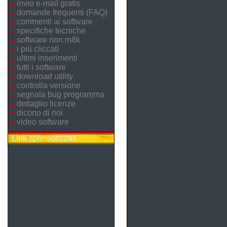
invio e-mail gratis
domande frequenti (FAQ)
commenti ai software
specifiche tecniche
software non m8k
i più cliccati
ultimi inserimenti
tutti i software
download utility
controlla versione
segnala bug programma
dettaglio licenze
dicono di noi
video software
Link sponsorizzati