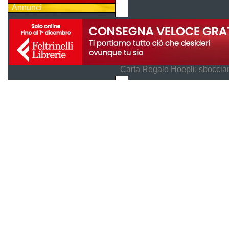
Annunci
Carta Regalo Hoepli: sboccian