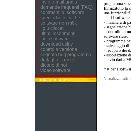
invio e-mail gratis
programma stess
domande frequenti (FAQ)
Innanzitutto la 
commenti ai software
una funzionalità
specifiche tecniche
Tutti i softwar
- maschera di pa
software non m8k
- segnalazione b
i più cliccati
- controllo di n
ultimi inserimenti
software stesso,
tutti i software
- programma per 
download utility
- salvataggio di
controlla versione
- recupero dei da
segnala bug programma
- esportazione da
dettaglio licenze
- invio dati a M
dicono di noi
* = per i softwa
video software
Visualizza tutti 
Link sponsorizzati