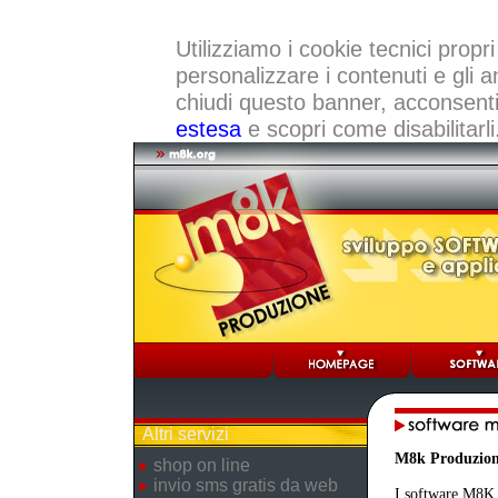
Utilizziamo i cookie tecnici propri
personalizzare i contenuti e gli a
chiudi questo banner, acconsenti a
estesa
e scopri come disabilitarli
Altri servizi
M8k Produzio
shop on line
invio sms gratis da web
I software M8K r