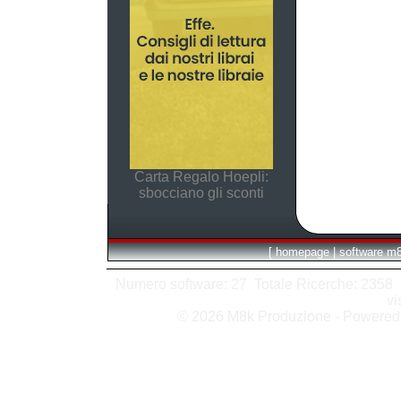
Carta Regalo Hoepli:
sbocciano gli sconti
[
homepage
|
software m
Numero software: 27 Totale Ricerche: 2358 Hit
vi
© 2026 M8k Produzione - Powere