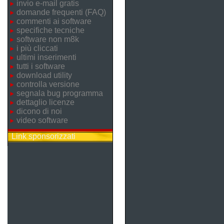
invio e-mail gratis
domande frequenti (FAQ)
commenti ai software
specifiche tecniche
software non m8k
i più cliccati
ultimi inserimenti
tutti i software
download utility
controlla versione
segnala bug programma
dettaglio licenze
dicono di noi
video software
Link sponsorizzati