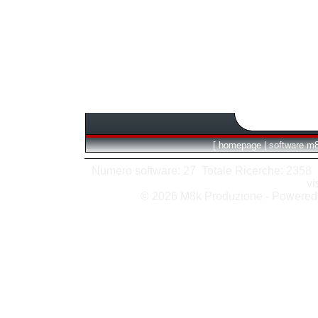
[
homepage
|
software m
Numero software: 27 Totale Ricerche: 2358 Hit
vi
© 2026 M8k Produzione - Powere