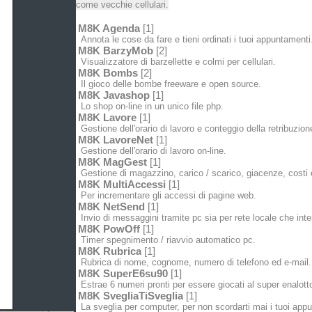
come vecchie cellulari.
M8K Agenda
[1]
Annota le cose da fare e tieni ordinati i tuoi appuntamenti
M8K BarzyMob
[2]
Visualizzatore di barzellette e colmi per cellulari.
M8K Bombs
[2]
Il gioco delle bombe freeware e open source.
M8K Javashop
[1]
Lo shop on-line in un unico file php.
M8K Lavore
[1]
Gestione dell'orario di lavoro e conteggio della retribuzion
M8K LavoreNet
[1]
Gestione dell'orario di lavoro on-line.
M8K MagGest
[1]
Gestione di magazzino, carico / scarico, giacenze, costi e
M8K MultiAccessi
[1]
Per incrementare gli accessi di pagine web.
M8K NetSend
[1]
Invio di messaggini tramite pc sia per rete locale che inte
M8K PowOff
[1]
Timer spegnimento / riavvio automatico pc.
M8K Rubrica
[1]
Rubrica di nome, cognome, numero di telefono ed e-mail.
M8K SuperE6su90
[1]
Estrae 6 numeri pronti per essere giocati al super enalott
M8K SvegliaTiSveglia
[1]
La sveglia per computer, per non scordarti mai i tuoi app