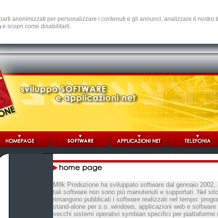
e parti anonimizzati per personalizzare i contenuti e gli annunci, analizzare il nostro
a
e scopri come disabilitarli.
M8k Produzione ha sviluppato software dal gennaio 2002, 
tali software non sono più manutenuti e supportati. Nel sit
rimangono pubblicati i software realizzati nel tempo: prog
stand-alone per s.o. windows, applicazioni web e software o
vecchi sistemi operativi symbian specifici per piattaforme 