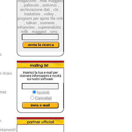
magazzino
,
m8k maggest
,
pallavolo
,
antivirus
,
archiviazione dati
,
cbi
,
traduttore
,
volley
,
.
programi per aprire file mrk
,
talkan
,
suonerie
,
infranview
,
superenalotto
,
m8k
,
maggest
,
sms
,
e.
 ricavi.
rnet.
Iscriviti
Cancellati
o.
untamenti!