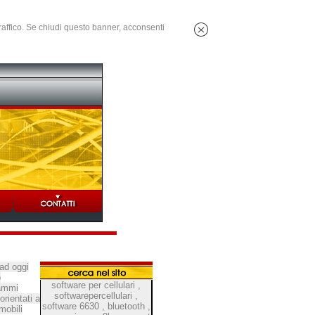
 traffico. Se chiudi questo banner, acconsenti
ad oggi
o
software per cellulari
,
rammi
softwarepercellulari
,
rientati a
software 6630
,
bluetooth
,
mobili