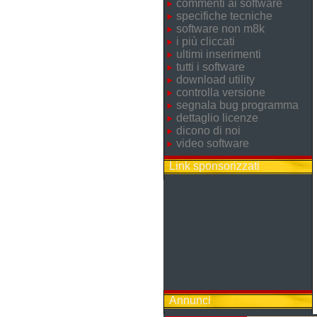
commenti ai software
specifiche tecniche
software non m8k
i più cliccati
ultimi inserimenti
tutti i software
download utility
controlla versione
segnala bug programma
dettaglio licenze
dicono di noi
video software
Link sponsorizzati
Annunci