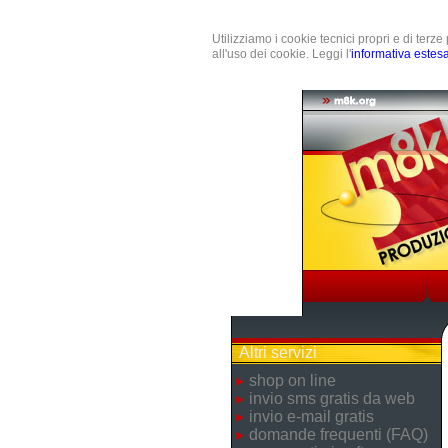
Utilizziamo i cookie tecnici propri e di terz
all'uso dei cookie. Leggi l'
informativa estes
Altri servizi
shop on line
invio sms gratis da web
invio e-mail gratis
domande frequenti (FAQ)