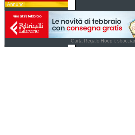
Annunci
Carta Regalo Hoepli: sboccian