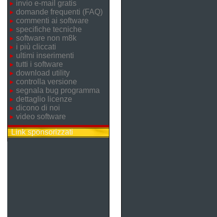
invio e-mail gratis
domande frequenti (FAQ)
commenti ai software
specifiche tecniche
software non m8k
i più cliccati
ultimi inserimenti
tutti i software
download utility
controlla versione
segnala bug programma
dettaglio licenze
dicono di noi
video software
Link sponsorizzati