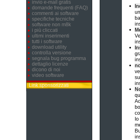
invio e-mail gratis
In
domande frequenti (FAQ)
un
commenti ai software
ba
specifiche tecniche
in
software non m8k
Me
i più cliccati
Ve
ultimi inserimenti
tutti i software
in
download utility
In
controlla versione
gr
segnala bug programma
in
dettaglio licenze
no
dicono di noi
ve
video software
su
in
Link sponsorizzati
No
qu
Ad
bo
co
Io
me
Bu
in