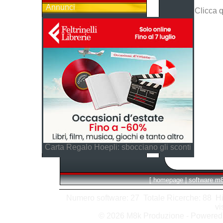
Annunci
Clicca 
Carta Regalo Hoepli: sbocciano gli sconti
[
homepage
|
software m
Numero software: 27 Totale Ricerche: 88 Hits
vi
© 2026 M8k Produzione - Powere