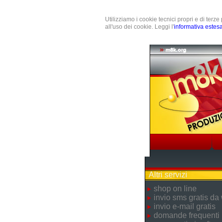
Utilizziamo i cookie tecnici propri e di terz
all'uso dei cookie. Leggi l'
informativa estes
Altri servizi
shop on line
invio sms gratis da
invio e-mail gratis
domande frequenti