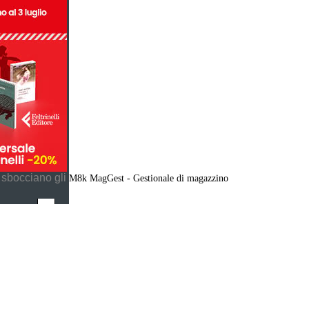
 sbocciano gli
M8k MagGest - Gestionale di magazzino