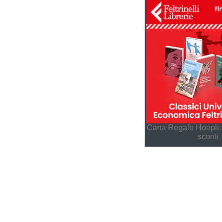
Carta Regalo Hoepli:
sconti