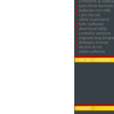
commenti ai softwa
specifiche tecniche
software non m8k
i più cliccati
ultimi inserimenti
tutti i software
download utility
controlla versione
segnala bug prog
dettaglio licenze
dicono di noi
video software
Link sponsorizzati
Annunci