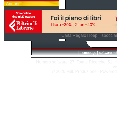
Annunci
Carta Regalo Hoepli: sboccian
[
homepage
|
software m
Numero software: 27 Totale Ricerche: 51 Hits
vi
© 2026 M8k Produzione - Powere