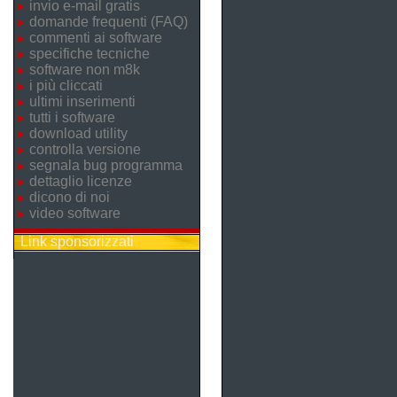
invio e-mail gratis
domande frequenti (FAQ)
commenti ai software
specifiche tecniche
software non m8k
i più cliccati
ultimi inserimenti
tutti i software
download utility
controlla versione
segnala bug programma
dettaglio licenze
dicono di noi
video software
Link sponsorizzati