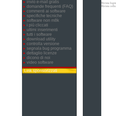
invio e-mail gratis
Rivista logi
domande frequenti (FAQ)
Rivista cel
commenti ai software
specifiche tecniche
software non m8k
i più cliccati
ultimi inserimenti
tutti i software
download utility
controlla versione
segnala bug programma
dettaglio licenze
dicono di noi
video software
Link sponsorizzati