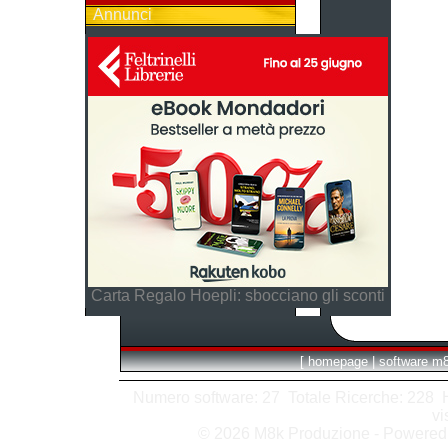
Annunci
Carta Regalo Hoepli: sbocciano gli sconti
[
homepage
|
software m
Numero software: 27 Totale Ricerche: 228 Hit
vi
© 2026 M8k Produzione - Powere