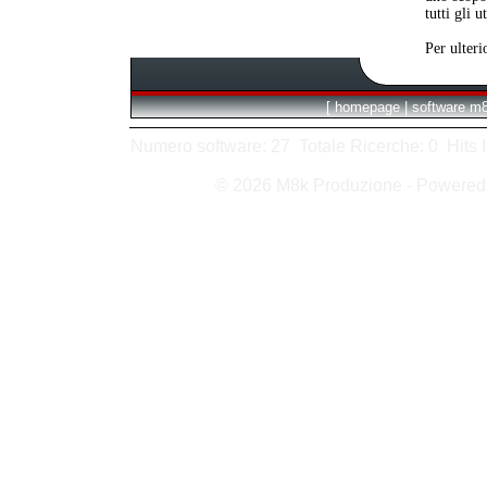
tutti gli 
Per ulteri
[
homepage
|
software m
Numero software: 27 Totale Ricerche: 0 Hits In:
© 2026 M8k Produzione - Powere