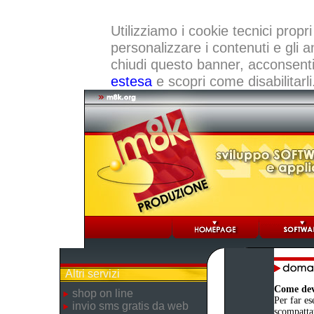
Utilizziamo i cookie tecnici propri
personalizzare i contenuti e gli a
chiudi questo banner, acconsenti a
estesa
e scopri come disabilitarli
Altri servizi
Come devo
shop on line
Per far es
invio sms gratis da web
scompattat