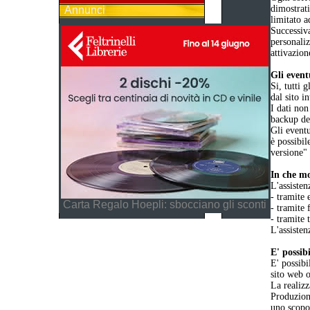
dimostrat
Annunci
limitato a
Successiva
personaliz
attivazion
Gli event
Si, tutti 
dal sito i
I dati non
backup dei
Gli eventu
è possibil
versione"
In che mo
L'assisten
- tramite 
Carta Regalo Hoepli: sbocciano gli sconti
- tramite 
- tramite 
L'assisten
E' possib
E' possibi
sito web o
La realizz
Produzione
uno scopo