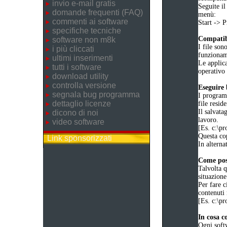
invio e-mail gratis
Seguite il
domande frequenti (FAQ)
menù:
commenti ai software
Start ->
specifiche tecniche
Compatibi
software non m8k
I file son
i più cliccati
funziona
ultimi inserimenti
Le applica
tutti i software
operativo 
download utility
controlla versione
Eseguire
segnala bug programma
I programm
dettaglio licenze
file reside
Il salvata
dicono di noi
lavoro.
video software
[Es. c:\
Questa cop
Link sponsorizzati
In alternat
Come poss
Talvolta q
situazione
Per fare c
contenuti 
[Es. c:\
In cosa c
Ogni soft