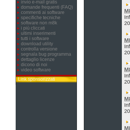
invio e-mail gratis
domande frequenti (FAQ)
M
commenti ai software
In
specifiche tecniche
software non m8k
2
i più cliccati
ultimi inserimenti
tutti i software
M
download utility
In
controlla versione
2
segnala bug programma
dettaglio licenze
dicono di noi
M
video software
In
Link sponsorizzati
2
M
In
2
M