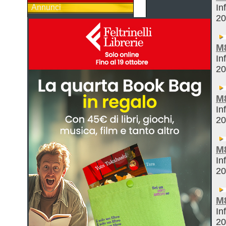
In
Annunci
2
M
In
2
M
In
2
M
In
2
M
In
2