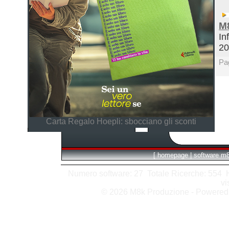
M
In
2
Pa
Carta Regalo Hoepli: sbocciano gli sconti
[
homepage
|
software m
Numero software: 27 Totale Ricerche: 554 Hit
vi
© 2026 M8k Produzione - Powere