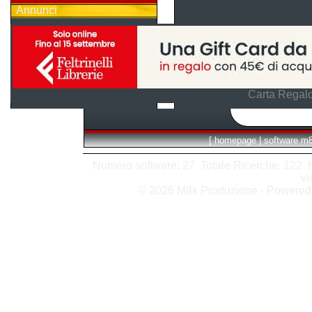
Annunci
Carta Regalo
[
homepage
|
software m
Numero software: 27 Totale Ricerche: 122 Hit
vi
© 2026 M8k Produzione - Powere