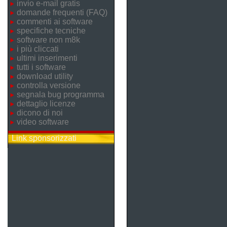
invio e-mail gratis
domande frequenti (FAQ)
commenti ai software
specifiche tecniche
software non m8k
i più cliccati
ultimi inserimenti
tutti i software
download utility
controlla versione
segnala bug programma
dettaglio licenze
dicono di noi
video software
Link sponsorizzati