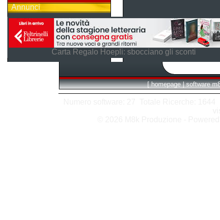
Annunci
Carta Regalo Hoepli: sbocciano gli sconti
[
homepage
|
software m
Numero software: 27 Totale Ricerche: 1644 Hit
vi
© 2026 M8k Produzione - Powere