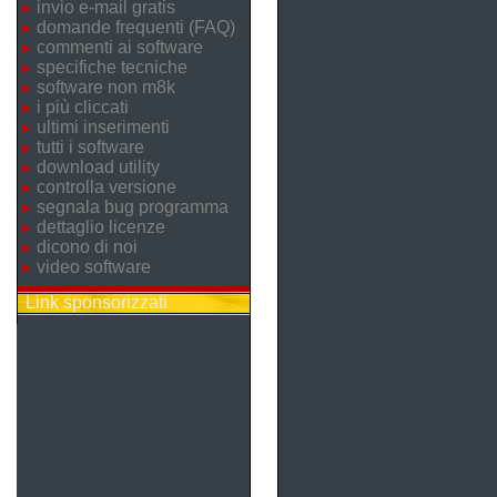
invio e-mail gratis
domande frequenti (FAQ)
commenti ai software
specifiche tecniche
software non m8k
i più cliccati
ultimi inserimenti
tutti i software
download utility
controlla versione
segnala bug programma
dettaglio licenze
dicono di noi
video software
Link sponsorizzati